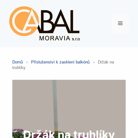
Přeskočit
na
obsah
Menu
Domů
»
Příslušenství k zasklení balkónů
»
Držák na
truhlíky
Držák na truhlíky