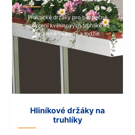
Praktické držáky pro bezpečné
uchycení květinových truhlíků na
zasklené balkony a lodžie.
Hliníkové držáky na
truhlíky