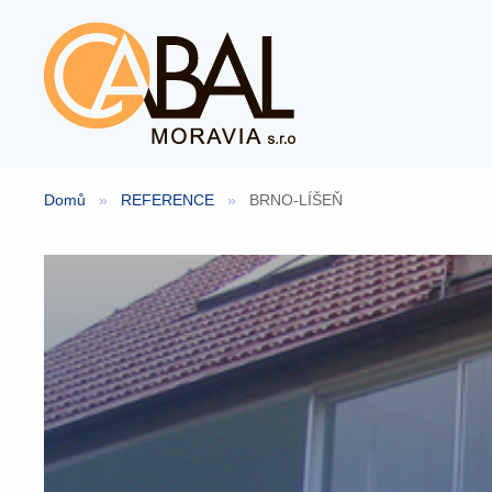
Přeskočit
na
obsah
Domů
»
REFERENCE
»
BRNO-LÍŠEŇ