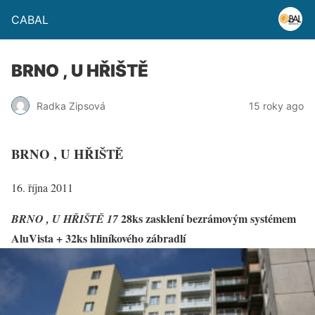
CABAL
BRNO , U HŘIŠTĚ
Radka Zipsová
15 roky ago
BRNO , U HŘIŠTĚ
16. října 2011
28ks zasklení bezrámovým systémem
BRNO , U HŘIŠTĚ 17
AluVista + 32ks hliníkového zábradlí