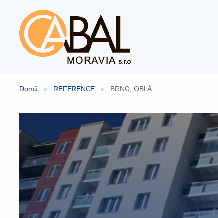
Přeskočit
na
obsah
Domů
»
REFERENCE
»
BRNO, OBLÁ