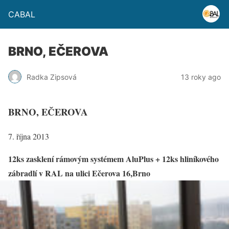
CABAL
BRNO, EČEROVA
Radka Zipsová
13 roky ago
BRNO, EČEROVA
7. října 2013
12ks zasklení rámovým systémem AluPlus + 12ks hliníkového
zábradlí v RAL na ulici Ečerova 16,Brno