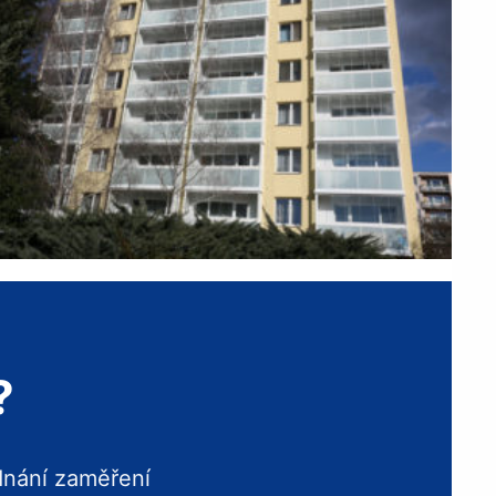
?
dnání zaměření