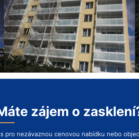
Máte zájem o zasklení
ás pro nezávaznou cenovou nabídku nebo obje