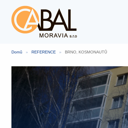
Přeskočit
na
obsah
Domů
»
REFERENCE
»
BRNO, KOSMONAUTŮ