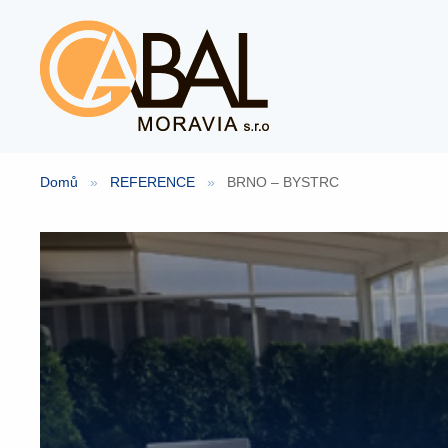
Přeskočit
na
obsah
Domů
»
REFERENCE
»
BRNO – BYSTRC