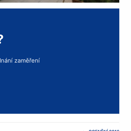
?
dnání zaměření