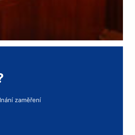
?
dnání zaměření