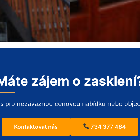
Máte zájem o zasklení
ás pro nezávaznou cenovou nabídku nebo obje
Kontaktovat nás
734 377 484