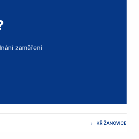
?
dnání zaměření
KŘIŽANOVICE