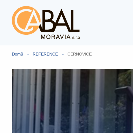
Přeskočit
na
obsah
Domů
»
REFERENCE
»
ČERNOVICE