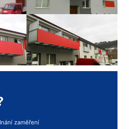
?
dnání zaměření