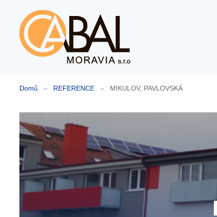
Přeskočit
na
obsah
Domů
»
REFERENCE
»
MIKULOV, PAVLOVSKÁ