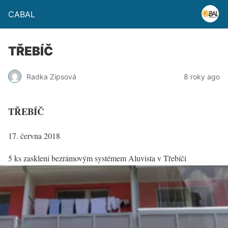
CABAL
TŘEBÍČ
Radka Zipsová
8 roky ago
TŘEBÍČ
17. června 2018
5 ks zasklení bezrámovým systémem Aluvista v Třebíči