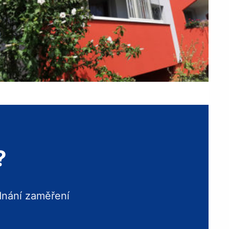
?
dnání zaměření