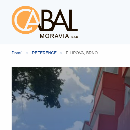
Přeskočit
na
obsah
Domů
»
REFERENCE
»
FILIPOVA, BRNO