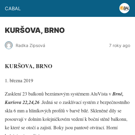
CABAL
KURŠOVA, BRNO
Radka Zipsová
7 roky ago
KURŠOVA, BRNO
1. března 2019
Zasklení 23 balkonů bezrámovým systémem AluVista v
Brně,
Kuršova 22,24,26
.Jedná se o zasklívací systém z bezpečnostního
skla 6 mm a hliníkových profilů v barvě bílé. Skleněné dily se
posouvají v dolním kolejničkovém vedení k boční stěně balkonu,
ke které se otočí a zajistí. Boky jsou pantově otvírací. Horní