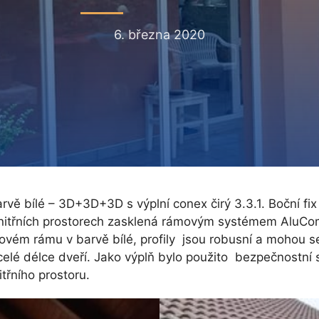
6. března 2020
bílé – 3D+3D+3D s výplní conex čirý 3.3.1. Boční fix z 
e vnitřních prostorech zasklená rámovým systémem AluCom
kovém rámu v barvě bílé, profily jsou robusní a mohou s
celé délce dveří. Jako výplň bylo použito bezpečnostní sk
itřního prostoru.