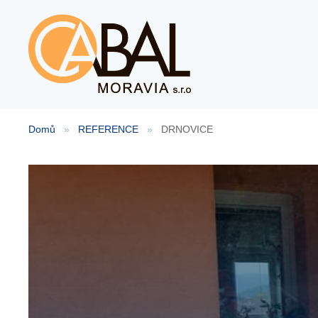
Přeskočit
na
obsah
Domů
»
REFERENCE
»
DRNOVICE