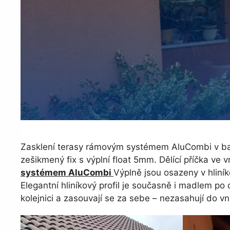
Zasklení terasy rámovým systémem AluCombi v barvě 
zešikmený fix s výplní float 5mm. Dělící příčka v
systémem AluCombi
Výplně jsou osazeny v hliní
Elegantní hliníkový profil je současně i madlem po 
kolejnici a zasouvají se za sebe – nezasahují do vn