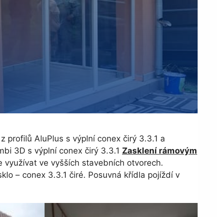
profilů AluPlus s výplní conex čirý 3.3.1 a
bi 3D s výplní conex čirý 3.3.1
Zasklení rámovým
e využívat ve vyšších stavebních otvorech.
lo – conex 3.3.1 čiré. Posuvná křídla pojíždí v