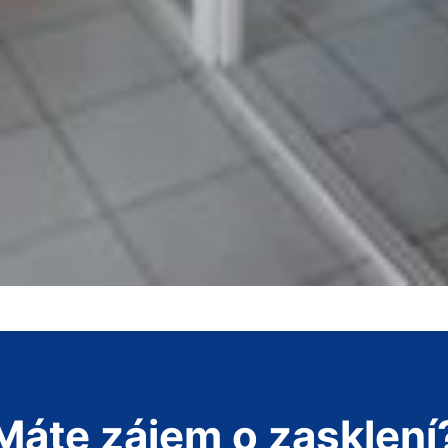
Máte zájem o zasklení