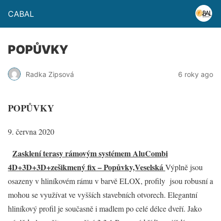
CABAL
POPŮVKY
Radka Zipsová
6 roky ago
POPŮVKY
9. června 2020
Zasklení terasy rámovým systémem AluCombi
4D+3D+3D+zešikmený fix – Popůvky,Veselská
Výplně jsou
osazeny v hliníkovém rámu v barvě ELOX, profily jsou robusní a
mohou se využívat ve vyšších stavebních otvorech. Elegantní
hliníkový profil je současně i madlem po celé délce dveří. Jako