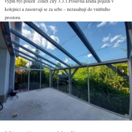
výplň byl použit conex čirý 3.3.1.Posuvná křídla pojíždí v
kolejnici a zasouvají se za sebe – nezasahují do vnitřního
prostoru.