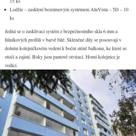
15 ks
Lodžie – zasklení bezrámovým systémem AluVista – 5D – 10
ks
Jedná se o zasklívací systém z bezpečnostního skla 6 mm a
hliníkových profilů v barvě bílé. Skleněné dily se posouvají v
dolním kolejničkovém vedení k boční stěně balkonu, ke které se
otočí a zajistí. Boky jsou pantově otvírací. Horní kolejnice je
vodící.