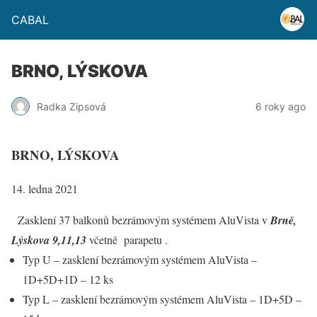
CABAL
BRNO, LÝSKOVA
Radka Zipsová
6 roky ago
BRNO, LÝSKOVA
14. ledna 2021
Zasklení 37 balkonů bezrámovým systémem AluVista v
Brně,
Lýskova 9,11,13
včetně parapetu .
Typ U – zasklení bezrámovým systémem AluVista –
1D+5D+1D – 12 ks
Typ L – zasklení bezrámovým systémem AluVista – 1D+5D –