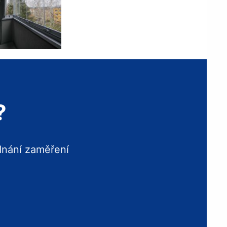
?
dnání zaměření