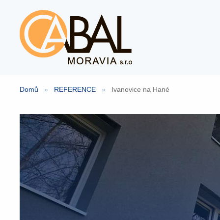
Přeskočit
na
obsah
Domů
»
REFERENCE
»
Ivanovice na Hané