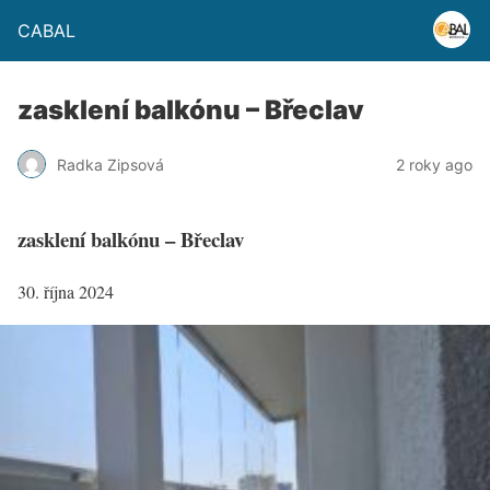
CABAL
zasklení balkónu – Břeclav
Radka Zipsová
2 roky ago
zasklení balkónu – Břeclav
30. října 2024