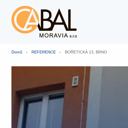
Přeskočit
na
obsah
Domů
»
REFERENCE
»
BOŘETICKÁ 13, BRNO