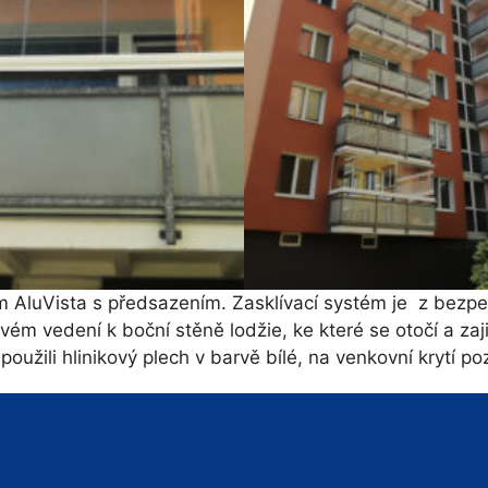
ista s předsazením. Zasklívací systém je z bezpečno
vém vedení k boční stěně lodžie, ke které se otočí a zaji
e použili hlinikový plech v barvě bílé, na venkovní krytí