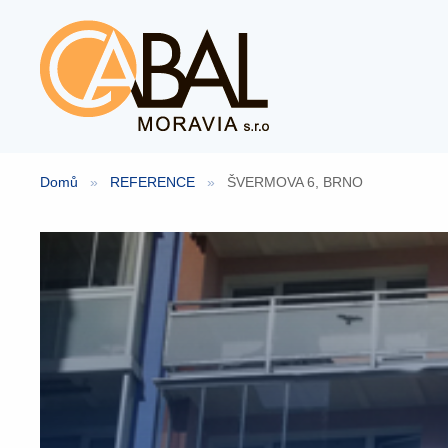
Přeskočit
na
obsah
Domů
»
REFERENCE
»
ŠVERMOVA 6, BRNO