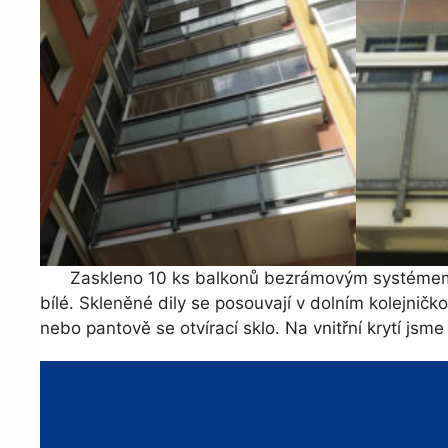
Zaskleno 10 ks balkonů bezrámovým systémem AluV
bílé. Skleněné dily se posouvají v dolním kolejničko
nebo pantově se otvírací sklo. Na vnitřní krytí jsm