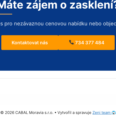
Máte zájem o zasklení
ás pro nezávaznou cenovou nabídku nebo obje
Kontaktovat nás
734 377 484
© 2026 CABAL Moravia s.r.o. • Vytvořil a spravuje
Zeni team