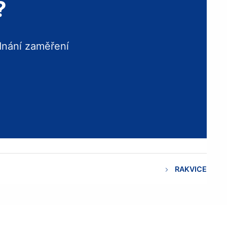
?
dnání zaměření
RAKVICE