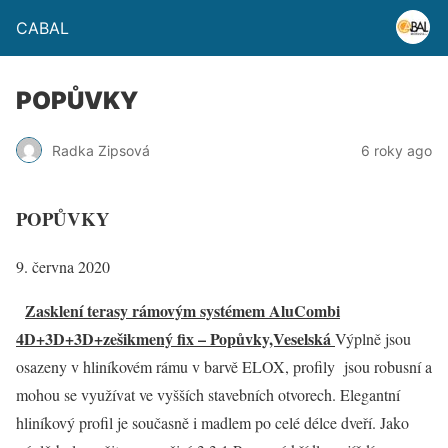
CABAL
POPŮVKY
Radka Zipsová
6 roky ago
POPŮVKY
9. června 2020
Zasklení terasy rámovým systémem AluCombi
4D+3D+3D+zešikmený fix – Popůvky,Veselská
Výplně jsou
osazeny v hliníkovém rámu v barvě ELOX, profily jsou robusní a
mohou se využívat ve vyšších stavebních otvorech. Elegantní
hliníkový profil je současně i madlem po celé délce dveří. Jako