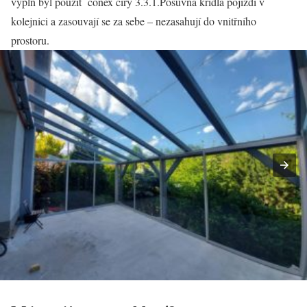
výplň byl použit conex čirý 3.3.1.Posuvná křídla pojíždí v
kolejnici a zasouvají se za sebe – nezasahují do vnitřního
prostoru.